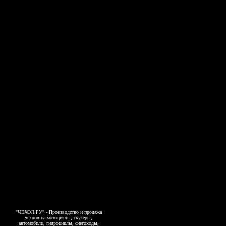
"ЧЕХОЛ.РУ" - Производство и продажа
чехлов на мотоциклы, скутеры,
автомобили, гидроциклы, снегоходы,