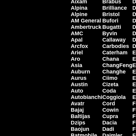
Aixam
Brabus
D
Alpina
Brilliance
D
Alpine
Bristol
AM General
Bufori
D
Ambertruck
Bugatti
D
AMC
Byvin
Apal
Callaway
Arcfox
Carbodies
Ariel
Caterham
E
Aro
Chana
E
Asia
ChangFeng
E
Auburn
Changhe
E
Aurus
Ciimo
E
Austin
Cizeta
E
Auto
Coda
E
Autobianchi
Coggiola
E
Avatr
Cord
F
Bajaj
Cowin
F
Baltijas
Cupra
F
Dzips
Dacia
F
Baojun
Dadi
F
Batmobile
Daimler
F