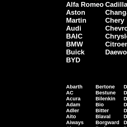
Alfa Romeo
Cadill
Aston
Chang
Martin
Chery
Audi
Chevro
BAIC
Chrysl
BMW
Citroe
Buick
Daewo
BYD
Abarth
Bertone
D
AC
Bestune
D
Acura
Bilenkin
D
Adam
Bio
D
Adler
Bitter
D
Aito
Blaval
D
Aiways
Borgward
D