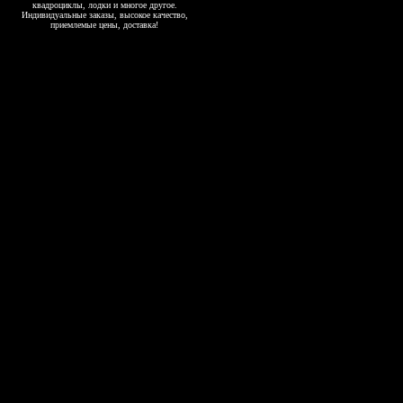
квадроциклы, лодки и многое другое.
Индивидуальные заказы, высокое качество,
приемлемые цены, доставка!
Copyright 2006-2026, www.4exol.ru