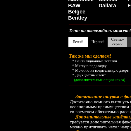
BAW
Dallara
Belgee
Bentley
__________________________________________
Тент на автомобиль может б
Светло-
Белый
Чёрный
серый
__________________________________________
Так же мы сделаем!
* Вентиляционные вставки
* Мягкую подкладку
* Молнию на водительскую дверь
* Двухцветный тент
(дополнительные опции чехла)
__________________________________________
Затягивание шнуром с фи
Достаточно немного вытянуть 
неоспоримым преимуществом пер
со временем обязательно рассы
Дополнительные защёлки,
требуется дополнительная фикс
можно притягивать чехол напр