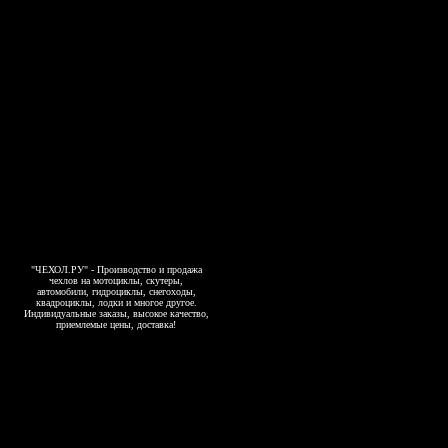
"ЧЕХОЛ.РУ" - Производство и продажа
чехлов на мотоциклы, скутеры,
автомобили, гидроциклы, снегоходы,
квадроциклы, лодки и многое другое.
Индивидуальные заказы, высокое качество,
приемлемые цены, доставка!
Copyright 2006-2026, www.4exol.ru