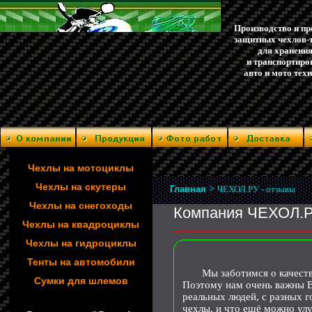
Производство и п
защитных чехлов-
для хранени
и транспортиро
авто и мото тех
Чехлы на мотоциклы
Чехлы на скутеры
>
Главная
ЧЕХОЛ.РУ - отзывы
Чехлы на снегоходы
Компания ЧЕХОЛ.РУ
Чехлы на квадроциклы
_______________________________________
Чехлы на гидроциклы
Тенты на автомобили
Мы заботимся о качестве 
Сумки для шлемов
Поэтому нам очень важны В
реальных людей, с разных 
чехлы, и что ещё можно улу