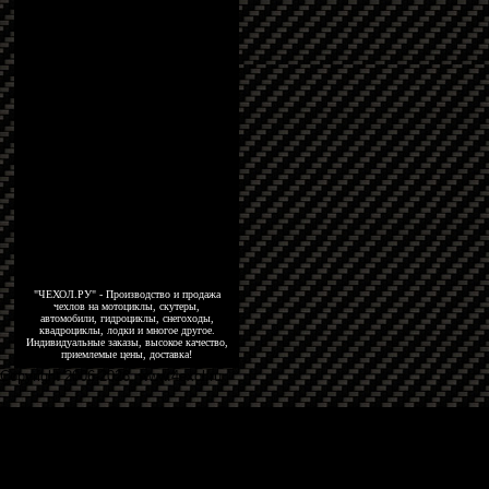
"ЧЕХОЛ.РУ" - Производство и продажа
чехлов на мотоциклы, скутеры,
автомобили, гидроциклы, снегоходы,
квадроциклы, лодки и многое другое.
Индивидуальные заказы, высокое качество,
приемлемые цены, доставка!
Copyright 2006-2026, www.4exol.ru