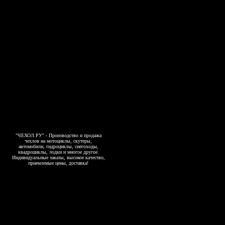
"ЧЕХОЛ.РУ" - Производство и продажа
чехлов на мотоциклы, скутеры,
автомобили, гидроциклы, снегоходы,
квадроциклы, лодки и многое другое.
Индивидуальные заказы, высокое качество,
приемлемые цены, доставка!
Copyright 2006-2026, www.4exol.ru