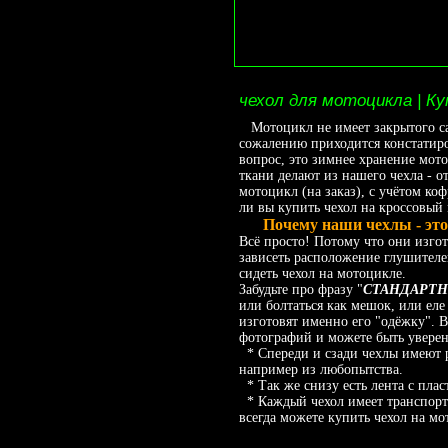
чехол для мотоцикла | Ку
Мотоцикл не имеет закрытого сало
сожалению приходится констатиров
вопрос, это зимнее хранение мото
ткани делают из нашего чехла -
мотоцикл (на заказ), с учётом ко
ли вы купить чехол на кроссовый
Почему наши чехлы - это к
Всё просто! Потому что они изго
зависеть расположение глушителей
сидеть чехол на мотоцикле.
Забудьте про фразу "
СТАНДАРТНЫЙ
или болтаться как мешок, или еле
изготовят именно его "одёжку". 
фотографий и можете быть уверенн
* Спереди и сзади чехлы имеют р
например из любопытства.
* Так же снизу есть лента с плас
* Каждый чехол имеет транспорти
всегда можете купить чехол на мо