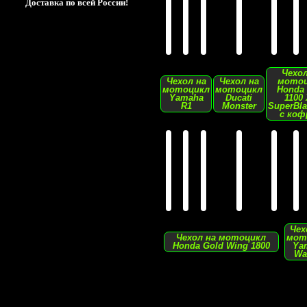
Доставка по всей России!
Чехол
Чехол на
Чехол на
мото
мотоцикл
мотоцикл
Honda
Yamaha
Ducati
1100
R1
Monster
SuperBla
с коф
Чех
Чехол на мотоцикл
мот
Honda Gold Wing 1800
Ya
Wa