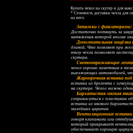
Купить чехол на скутер и для мак
* Стоимость доставки чехла для 
на него.
Затяжки с фиксаторами:
Достаточно потянуть за шнур 
натяжения которой вполне хв
Дополнительная защёлка 
длиной. Что позвляет при жел
внизу чехла позволяет застегн
скутера.
Светоотражающие лент
чехол хорошо заметным в темн
выезжающих автомобилей, что
Жаропрочная вставка под 
вставка из брезента с огнеуп
на скутере. Чехол можно одев
Бархатистая мягкая ткань
соприкасаться с пластиком о
вставка из мягкого бархатис
малейших царапин.
Вентиляционные вставки 
говоря клапанами или оттдуши
который прикрывает вентиляци
обеспечивает хорошую циркуля