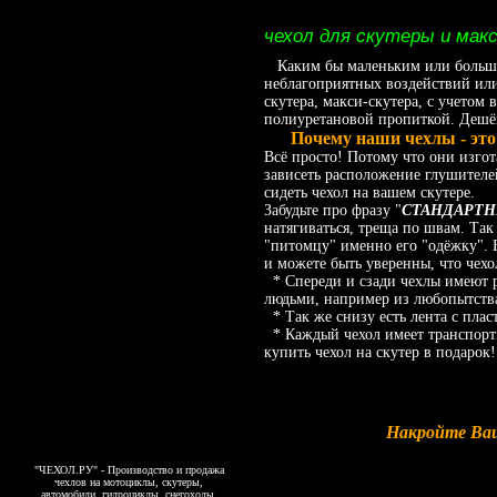
чехол для скутеры и макс
Каким бы маленьким или большим 
неблагоприятных воздействий или
скутера, макси-скутера, с учетом
полиуретановой пропиткой. Дешёв
Почему наши чехлы - это к
Всё просто! Потому что они изго
зависеть расположение глушителей
сидеть чехол на вашем скутере.
Забудьте про фразу "
СТАНДАРТНЫЙ
натягиваться, треща по швам. Так
"питомцу" именно его "одёжку". 
и можете быть уверенны, что чехол
* Спереди и сзади чехлы имеют р
людьми, например из любопытств
* Так же снизу есть лента с плас
* Каждый чехол имеет транспорти
купить чехол на скутер в подарок
Накройте Ваш
"ЧЕХОЛ.РУ" - Производство и продажа
чехлов на мотоциклы, скутеры,
автомобили, гидроциклы, снегоходы,