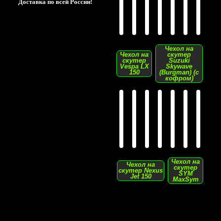
Доставка по всей России!
Чехол на
Чехол на
скутер
скутер
Suzuki
Vespa LX
Skywave
150
(Burgman) (с
кофром)
Чехол на
Чехол на
скутер
скутер Nexus
SYM
Jet 150
MaxSym