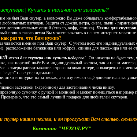
искутера | Купить в наличии или заказать?
не был Ваш скутер, а возможно Вы даже обладатель комфортабельного м
 любопытных взглядов. Защита от дождя, ветра, снега, пыли - гарантир
 всех дополнительных опций (стекло, кофр, спинка).
Чехлы для скутеров
ый пошив такого чехла Вы можете заказать в нашем интернет-магазине.
ак раз то, что Вам нужно?
тавливаются именно под Ваш скутер! С учётом всех его индивидуальных 
), расположение багажника или кофров, спинка для пассажира или её отсу
 чехол для скутера или купить недорого
". Он никогда не будет тем,
 же, как портной шьёт Вам индивидуальный костюм, так и наши мастера,
Все размеры рассчитываются строго на компьютере, и выверены временем.
 "сядет" на скутер идеально.
езинки и шнурки на затяжках, а снизу имеют ещё дополнительные ушки,
а.
тиковой застёжкой (карабином) для застёгивания чехла внизу.
ровочную сумочку с ручкой и молнией и может помещаться например под
! Проверено, что это самый лучший подарок для любителей скутеров.
 скутер нашим чехлом, и он прослужит Вам столько, скольк
Компания "ЧЕХОЛ.РУ"