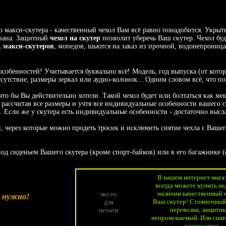
акси-скутера - качественный чехол Вам всё равно понадобится. Укрыть
ована. Защитный
чехол на скутер
позволит уберечь Ваш скутер. Чехол бу
, макси-скутеров
, мопедов, шьются на заказ из прочной, водонепрониц
особенностей! Учитывается буквально всё! Модель, год выпуска (от кото
тствие, размеры зеркал или аудио-колонок... Одним словом всё, что пов
 что бы Вы действительно хотели. Такой чехол будет или болтаться как ме
 рассчитав все размеры и учтя все индивидуальные особенности вашего с
 Если же у скутера есть индивидуальные особенности - достаточно высл
 через которые можно продеть тросик и исключить снятие чехла с Вашег
 сиденьем Вашего скутера (кроме спорт-байков) или в его багажнике (к
В нашем интернет-мага
всегда можете купить не
наличии качественный 
место
о нужно!
Ваш скутер! Стояночный
для
перевозки, защитны
печати
непромокаемый. Или сшит
нас на заказ.