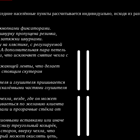
едние населённые пункты рассчитывается индивидуально, исходя из разм
и кнопками фиксаторами.
 шнурку пропущена резинка,
й затяжки шнурками.
 на хлястике, с регулируемой
. А дополнительная пара петель
и, что исключяет снятие чехла с
ражающей ленты, что делает
со стоящим скутером
ателя и глушителя пришивается
аскалёнными частями глушителя
чехла, везде, где он может
шиваеться по желанию клиента
али и прозрачные стёкла от
ионными вставками или иначе
низу треугольный козырёк,
торон, вверху чехла, что
орый может окислять цепь,