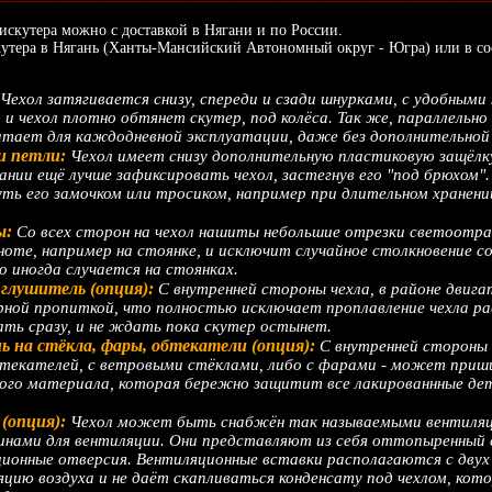
сискутера можно с доставкой в Нягани и по России.
скутера в Нягань (Ханты-Мансийский Автономный округ - Югра) или в сос
Чехол затягивается снизу, спереди и сзади шнурками, с удобным
и чехол плотно обтянет скутер, под колёса. Так же, параллельно
атает для каждодневной эксплуатации, даже без дополнительно
и петли:
Чехол имеет снизу дополнительную пластиковую защёлку
ании ещё лучше зафиксировать чехол, застегнув его "под брюхом"
уть его замочком или тросиком, например при длительном хранени
ы:
Со всех сторон на чехол нашиты небольшие отрезки светоот
оте, например на стоянке, и исключит случайное столкновение 
 иногда случается на стоянках.
глушитель (опция):
С внутренней стороны чехла, в районе двиг
орной пропиткой, что полностью исключает проплавление чехла р
ать сразу, и не ждать пока скутер остынет.
 на стёкла, фары, обтекатели (опция):
С внутренней стороны 
бтекателей, с ветровыми стёклами, либо с фарами - может при
того материала, которая бережно защитит все лакированнные дет
(опция):
Чехол может быть снабжён так называемыми вентиляц
нами для вентиляции. Они представляют из себя оттопыренный с
онные отверсия. Вентиляционные вставки располагаются с двух с
цию воздуха и не даёт скапливаться конденсату под чехлом, кот