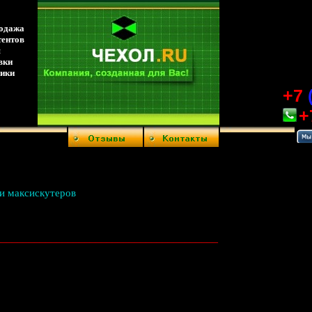
родажа
тентов
я
вки
ники
+7
+
 и максискутеров
________________________________________