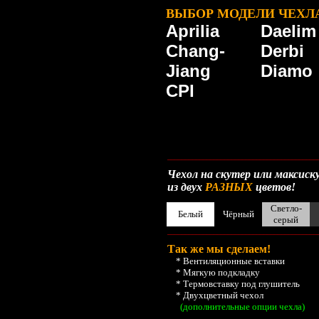
ВЫБОР МОДЕЛИ ЧЕХЛ
Aprilia
Daelim
Chang-
Derbi
Jiang
Diamo
CPI
__________________________________________
Чехол на скутер или максис
из двух
РАЗНЫХ
цветов!
Светло-
Белый
Чёрный
серый
__________________________________________
Так же мы сделаем!
* Вентиляционные вставки
* Мягкую подкладку
* Термовставку под глушитель
* Двухцветный чехол
(дополнительные опции чехла)
__________________________________________