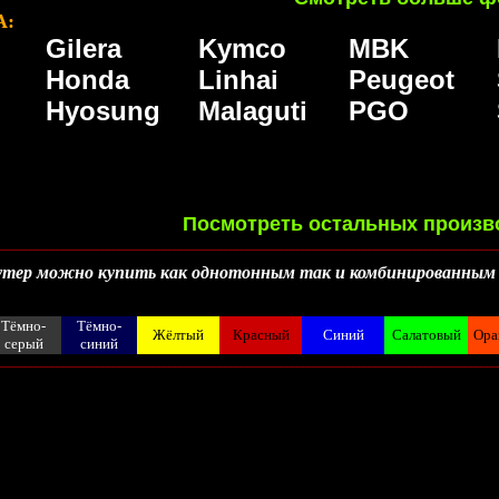
А:
Gilera
Kymco
MBK
Honda
Linhai
Peugeot
Hyosung
Malaguti
PGO
Посмотреть остальных произв
__________________________________________________________________________________________
кутер можно купить как однотонным так и комбинированным
Тёмно-
Тёмно-
Жёлтый
Красный
Синий
Салатовый
Ора
серый
синий
__________________________________________________________________________________________
__________________________________________________________________________________________