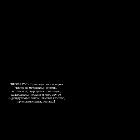
"ЧЕХОЛ.РУ" - Производство и продажа
чехлов на мотоциклы, скутеры,
автомобили, гидроциклы, снегоходы,
квадроциклы, лодки и многое другое.
Индивидуальные заказы, высокое качество,
приемлемые цены, доставка!
Copyright 2006-2026, www.4exol.ru