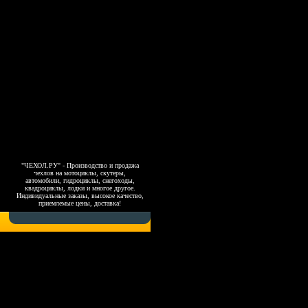
"ЧЕХОЛ.РУ" - Производство и продажа
чехлов на мотоциклы, скутеры,
автомобили, гидроциклы, снегоходы,
квадроциклы, лодки и многое другое.
Индивидуальные заказы, высокое качество,
приемлемые цены, доставка!
Copyright 2006-2026, www.4exol.ru