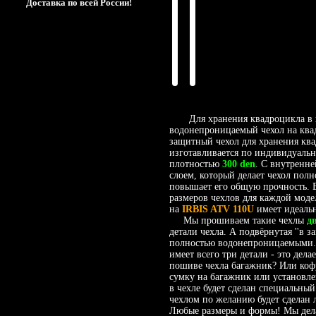
Доставка по всей России!
Для хранения квадроцикла в га
водонепроницаемый чехол на квадр
защитный чехол для хранения кв
изготавливается по индивидуаль
плотностью
300 den
. С внутренн
слоем, который делает чехол пол
повышает его общую прочность. Б
размеров чехлов для каждой модел
на
IRBIS ATV 110U
имеет идеаль
Мы прошиваем такие чехлы
д
детали чехла. А подвёрнутая ''в з
полностью водонепроницаемыми. 
имеет всего три детали - это дел
пошиве чехла багажник? Или коф
сумку на багажник или установл
в чехле будет сделан специальны
чехлом по желанию будет сделан 
Любые размеры и формы! Мы дела