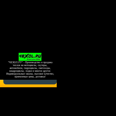
"ЧЕХОЛ.РУ" - Производство и продажа
чехлов на мотоциклы, скутеры,
автомобили, гидроциклы, снегоходы,
квадроциклы, лодки и многое другое.
Индивидуальные заказы, высокое качество,
приемлемые цены, доставка!
Copyright 2006-2026, www.4exol.ru