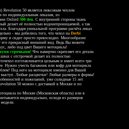
) Revolution 50 является люксовым чехлом
м по индивидуальным лекалам, из
ани Oxford
300 den
. С внутренней стороны ткань
ый делает её полностью водонепроницаемой, а так
ла. Благодаря уникальной программе расчёта лекал
ельно - мы добились того, что чехол на
Derbi
орму и сидит просто превосходно. Многообразие
т его прекрасный внешний вид. Ведь Вы можете
кус, либо под цвет Вашего мотоцикла!
вумя строчками!
Что намертво скрепляет его детали.
 швах с отстрочкой делает их полностью
очехол изготавливается цельным и имеет всего три
нее. Нужно учесть багажник или кофр для мотоцикла
роблем! Под него на мотоцикле именно для Вашей
й выступ. Любые расцветки! Любые размеры и формы!
собенностей и пожеланий, уже солидные 15 лет.
evolution 50 можно с доставкой в Москве и по
мотоцикла по Москве (Московская область) или в
читывается индивидуально, исходя из размеров
 модели.