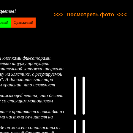
________________________
цветов!
>>> Посмотреть фото <<<
товый
Оранжевый
________________________
ми кнопками фиксаторами.
лельно шнурку пропущена
олнительной затяжки шнурками.
у на хлястике, с регулируемой
м". А дополнительная пара
ом хранении, что исключяет
отражающей ленты, что делает
ие со стоящим мотоциклом
шителя пришивается накладка из
ыми частями глушителя на
 где он может соприкасаться с
иента мягкий бархатистый