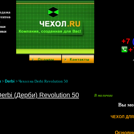
родажа
тентов
я
вки
ники
+7
+
ы
>
Derbi
>
Чехол на Derbi Revolution 50
rbi (Дерби) Revolution 50
В наличии
Вы мо
ЧЕХОЛ ДЛ
Основн