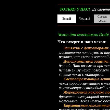
__________________________________________
ТОЛЬКО У НАС!
Двухцветн
Светло-
Белый
Чёрный
серый
__________________________________________
Чехол для мотоцикла Derbi 
Что входит в наш чехол:
Затяжки с фиксаторами
Достаточно потянуть за шнур
резинка, натяжения которой 
Дополнительная защёлка 
длиной. Что позвляет при жел
петель внизу чехла позволяет
снятие чехла с мотоцикла.
Светоотражающие лент
чехол хорошо заметным в тем
выезжающих автомобилей, что
Жаропрочная накладка по
брезента с огнеупорной проп
мотоцикле. Чехол можно одев
Бархатистая мягкая ткань
пластиком обтекателей, с в