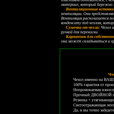
материал, который бережно 
Вентиляционные вставки 
вентиляции. Они представляю
Вентиляция располагается по 
конденсату под чехлом, кото
Сумочка от чехла:
Чехол и
ручкой для переноски.
Карманчик для собственн
она может складываться и хр
Чт
Чехол именно на ВАШУ 
100% гарантия от прои
Непромокаемая износо
Прочный ДВОЙНОЙ неп
Резинка + утягивающ
Светоотражающая лента
Да, и вы точно забудет