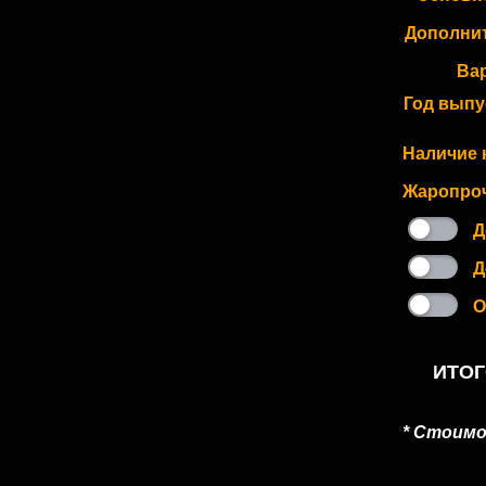
Дополни
Ва
Год выпу
Наличие 
Жаропроч
Д
Д
О
ИТОГ
* Стоим