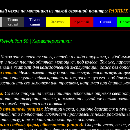
__________________________________________________________________________________________
ый чехол на мотоцикл из такой огромной палитры
РАЗНЫХ
Тёмно-
Тёмно-
Жёлтый
Красный
Синий
Сала
серый
синий
__________________________________________________________________________________________
Revolution 50 | Характеристики:
:
Чехол затягивается снизу, спереди и сзади шнурками, с удобны
 и чехол плотно обтянет мотоцикл, под колёса. Так же, парал
вполне хватает для каждодневной эксплуатации, даже без доп
и петли:
Чехол имеет снизу дополнительную пластиковую защёлк
ании ещё лучше зафиксировать чехол, застегнув его "под брюхо
 застегнуть его замочком или тросиком, например при длительн
ы:
Со всех сторон на чехол нашиты небольшие отрезки свето
ноте, например на стоянке, и исключит случайное столкновен
 иногда случается на стоянках.
д глушитель (опция):
Изнутри чехла, в районе двигателя и глу
иткой, что полностью исключает проплавление чехла раскалённ
ать сразу, и не ждать пока мотоцикл остынет.
 на стёкла, фары, обтекатели (опция):
Спереди чехла, везде,
етровыми стёклами, либо с фарами пришивается по желанию кл