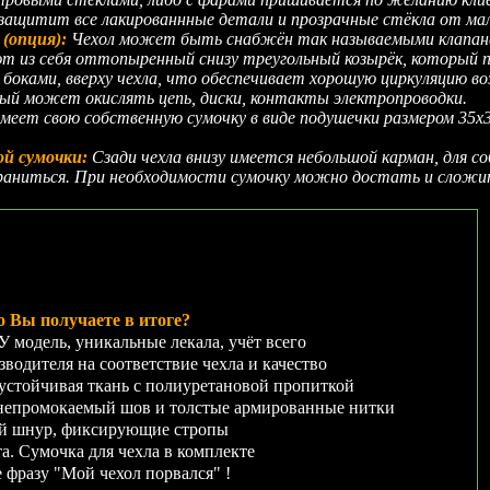
защитит все лакированнные детали и прозрачные стёкла от ма
(опция):
Чехол может быть снабжён так называемыми клапан
т из себя оттопыренный снизу треугольный козырёк, который 
боками, вверху чехла, что обеспечивает хорошую циркуляцию во
рый может окислять цепь, диски, контакты электропроводки.
меет свою собственную сумочку в виде подушечки размером 35х35
ой сумочки:
Сзади чехла внизу имеется небольшой карман, для со
аниться. При необходимости сумочку можно достать и сложить
о Вы получаете в итоге?
модель, уникальные лекала, учёт всего
зводителя на соответствие чехла и качество
устойчивая ткань с полиуретановой пропиткой
ромокаемый шов и толстые армированные нитки
ий шнур, фиксирующие стропы
. Сумочка для чехла в комплекте
е фразу "Мой чехол порвался" !