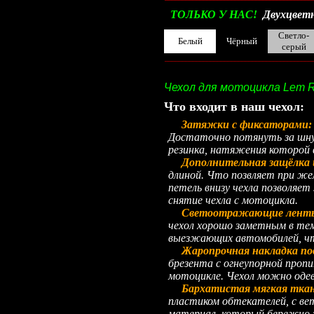
ТОЛЬКО У НАС!
Двухцветн
Светло-
Белый
Чёрный
серый
__________________________________________
Чехол для мотоцикла Lem R
Что входит в наш чехол:
Затяжки с фиксаторами
Достаточно потянуть за шнур
резинка, натяжения которой 
Дополнительная защёлка 
длиной. Что позвляет при жел
петель внизу чехла позволяет
снятие чехла с мотоцикла.
Светоотражающие лент
чехол хорошо заметным в тем
выезжающих автомобилей, что
Жаропрочная накладка по
брезента с огнеупорной проп
мотоцикле. Чехол можно одев
Бархатистая мягкая ткань
пластиком обтекателей, с в
материал, который бережно 