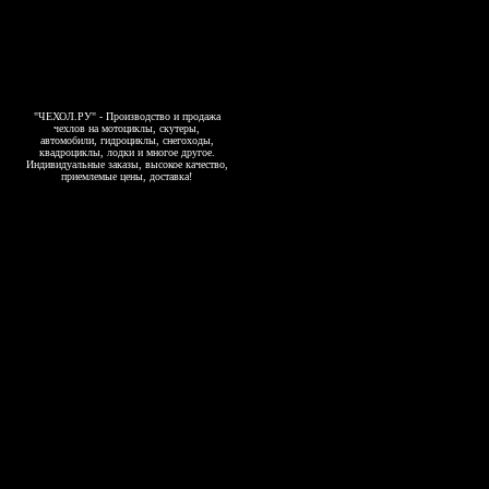
"ЧЕХОЛ.РУ" - Производство и продажа
чехлов на мотоциклы, скутеры,
автомобили, гидроциклы, снегоходы,
квадроциклы, лодки и многое другое.
Индивидуальные заказы, высокое качество,
приемлемые цены, доставка!
Copyright 2006-2026, www.4exol.ru