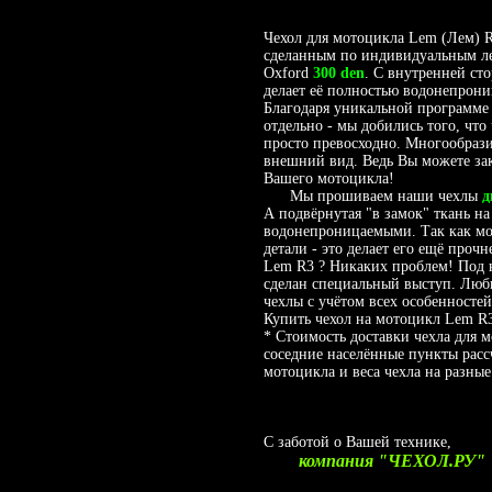
Чехол для мотоцикла Lem (Лем) R
сделанным по индивидуальным ле
Oxford
300 den
. С внутренней ст
делает её полностью водонепрони
Благодаря уникальной программе 
отдельно - мы добились того, что
просто превосходно. Многообрази
внешний вид. Ведь Вы можете зак
Вашего мотоцикла!
Мы прошиваем наши чехлы
д
А подвёрнутая "в замок" ткань на
водонепроницаемыми. Так как мот
детали - это делает его ещё проч
Lem R3 ? Никаких проблем! Под 
сделан специальный выступ. Люб
чехлы с учётом всех особенностей
Купить чехол на мотоцикл Lem R3
* Стоимость доставки чехла для 
соседние населённые пункты расс
мотоцикла и веса чехла на разные
С заботой о Вашей технике,
компания "ЧЕХОЛ.РУ"
__________________________________________