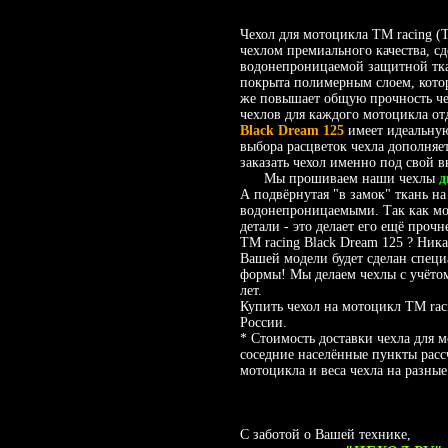
Чехол для мотоцикла TM racing (
чехлом премиального качества, с
водонепроницаемой защитной тк
покрыта полимерным слоем, котор
же повышает общую прочность чех
чехлов для каждого мотоцикла отд
Black Dream 125
имеет идеальну
выбора расцветок чехла дополняе
заказать чехол именно под свой в
Мы прошиваем наши чехлы
д
А подвёрнутая "в замок" ткань на
водонепроницаемыми. Так как мот
детали - это делает его ещё проч
TM racing Black Dream 125 ? Ник
Вашей модели будет сделан спец
формы! Мы делаем чехлы с учётом
лет.
Купить чехол на мотоцикл TM rac
России.
* Стоимость доставки чехла для 
соседние населённые пункты расс
мотоцикла и веса чехла на разные
С заботой о Вашей технике,