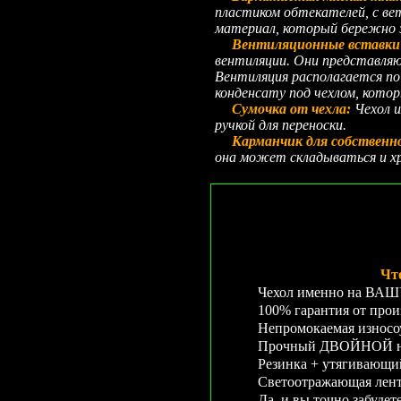
пластиком обтекателей, с в
материал, который бережно 
Вентиляционные вставки 
вентиляции. Они представляю
Вентиляция располагается по 
конденсату под чехлом, кото
Сумочка от чехла:
Чехол и
ручкой для переноски.
Карманчик для собственн
она может складываться и хр
Чт
Чехол именно на ВАШУ 
100% гарантия от прои
Непромокаемая износо
Прочный ДВОЙНОЙ неп
Резинка + утягивающ
Светоотражающая лента
Да, и вы точно забудет