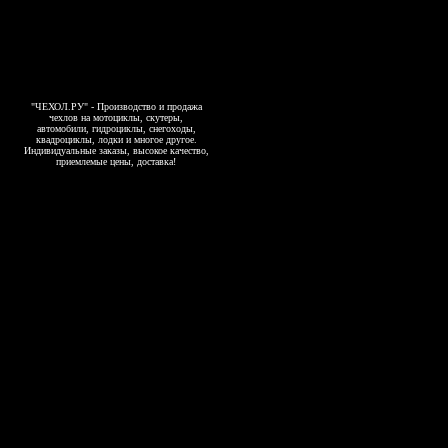
"ЧЕХОЛ.РУ" - Производство и продажа
чехлов на мотоциклы, скутеры,
автомобили, гидроциклы, снегоходы,
квадроциклы, лодки и многое другое.
Индивидуальные заказы, высокое качество,
приемлемые цены, доставка!
Copyright 2006-2026, www.4exol.ru