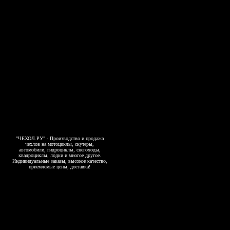
"ЧЕХОЛ.РУ" - Производство и продажа
чехлов на мотоциклы, скутеры,
автомобили, гидроциклы, снегоходы,
квадроциклы, лодки и многое другое.
Индивидуальные заказы, высокое качество,
приемлемые цены, доставка!
Copyright 2006-2026, www.4exol.ru