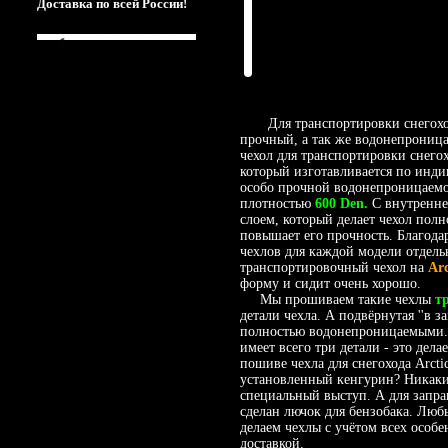
Доставка по всей России!
Для транспортировки снегоход
прочный, а так же водонепроницае
чехол для транспортировки снегох
который изготавливается по инди
особо прочной водонепроницаемо
плотностью
600 Den.
С внутренне
слоем, который делает чехол пол
повышает его прочность. Благода
чехлов для каждой модели отдельн
транспортировочный чехол на
Ar
форму и сидит очень хорошо.
Мы прошиваем такие чехлы
т
детали чехла. А подвёрнутая ''в з
полностью водонепроницаемыми. 
имеет всего три детали - это дел
пошиве чехла для снегохода Arcti
установленный кенгурин? Никаких
специальный выступ. А для запра
сделан лючок для бензобака. Лю
делаем чехлы с учётом всех особ
доставкой.