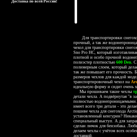
Доставка по всей России!
Для транспортировки снегоход
прочный, а так же водонепроницае
чехол для транспортировки снегох
Sno Pro HC, который изготавлива
плотной и особо прочной водоне
полиэстер плотностью
600 Den.
С 
полимерным слоем, который дела
так же повышает его прочность. 
размеров чехлов для каждой модел
транспортировочный чехол на
Ar
идеальную форму и сидит очень 
Мы прошиваем такие чехлы
т
детали чехла. А подвёрнутая ''в з
полностью водонепроницаемыми. 
имеет всего три детали - это дел
пошиве чехла для снегохода Arcti
установленный кенгурин? Никаких
специальный выступ. А для запра
сделан лючок для бензобака. Лю
делаем чехлы с учётом всех особ
доставкой.