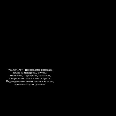
"ЧЕХОЛ.РУ" - Производство и продажа
чехлов на мотоциклы, скутеры,
автомобили, гидроциклы, снегоходы,
квадроциклы, лодки и многое другое.
Индивидуальные заказы, высокое качество,
приемлемые цены, доставка!
Copyright 2006-2026, www.4exol.ru