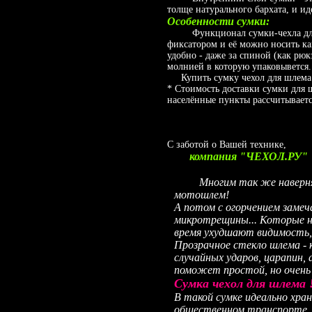
толще натурального бархата, и ид
Особенности сумки:
Функционал сумки-чехла для ш
фиксатором и её можно носить как
удобно - даже за спиной (как рюк
молнией в которую упаковывется. 
Купить сумку чехол для шлема м
* Стоимость доставки сумки для 
населённые пункты рассчитываетс
С заботой о Вашей технике,
компания "ЧЕХОЛ.РУ"
Многим так же наверняка 
мотошлем!
А потом с огорчением замеч
микротрещины... Которые н
время ухудшают видимость, 
Прозрачное стекло шлема - 
случайных ударов, царапин
поможет простой, но очень 
Сумка чехол для шлема 
В такой сумке идеально хра
общественном транспорте. 