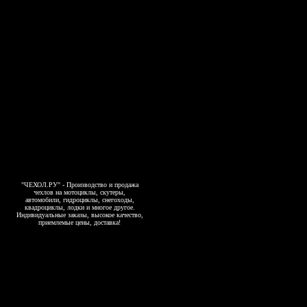
"ЧЕХОЛ.РУ" - Производство и продажа
чехлов на мотоциклы, скутеры,
автомобили, гидроциклы, снегоходы,
квадроциклы, лодки и многое другое.
Индивидуальные заказы, высокое качество,
приемлемые цены, доставка!
Copyright 2006-2026, www.4exol.ru