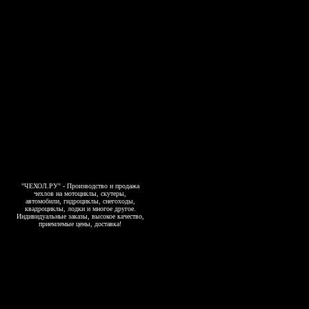
"ЧЕХОЛ.РУ" - Производство и продажа
чехлов на мотоциклы, скутеры,
автомобили, гидроциклы, снегоходы,
квадроциклы, лодки и многое другое.
Индивидуальные заказы, высокое качество,
приемлемые цены, доставка!
Copyright 2006-2026, www.4exol.ru