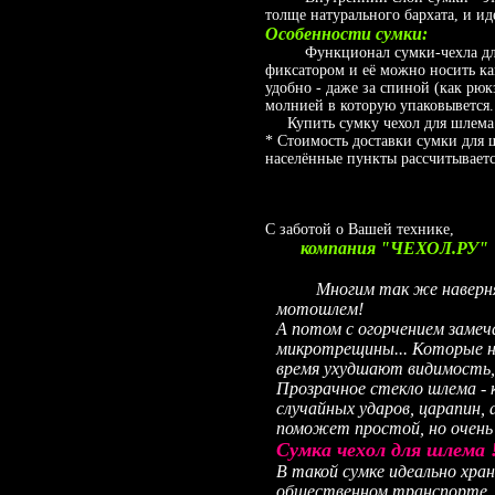
толще натурального бархата, и ид
Особенности сумки:
Функционал сумки-чехла для ш
фиксатором и её можно носить как
удобно - даже за спиной (как рюк
молнией в которую упаковывется. 
Купить сумку чехол для шлема м
* Стоимость доставки сумки для 
населённые пункты рассчитываетс
С заботой о Вашей технике,
компания "ЧЕХОЛ.РУ"
Многим так же наверняка 
мотошлем!
А потом с огорчением замеч
микротрещины... Которые н
время ухудшают видимость, 
Прозрачное стекло шлема - 
случайных ударов, царапин
поможет простой, но очень 
Сумка чехол для шлема 
В такой сумке идеально хра
общественном транспорте. 