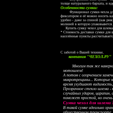
толще натурального бархата, и ид
Особенности сумки:
Функционал сумки-чехла для ш
фиксатором и её можно носить как
удобно - даже за спиной (как рюк
молнией в которую упаковывется. 
Купить сумку чехол для шлема м
* Стоимость доставки сумки для 
населённые пункты рассчитываетс
С заботой о Вашей технике,
компания "ЧЕХОЛ.РУ"
Многим так же наверняка 
мотошлем!
А потом с огорчением замеч
микротрещины... Которые н
время ухудшают видимость, 
Прозрачное стекло шлема - 
случайных ударов, царапин
поможет простой, но очень 
Сумка чехол для шлема 
В такой сумке идеально хра
общественном транспорте. 