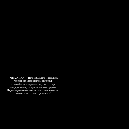
"ЧЕХОЛ.РУ" - Производство и продажа
чехлов на мотоциклы, скутеры,
автомобили, гидроциклы, снегоходы,
квадроциклы, лодки и многое другое.
Индивидуальные заказы, высокое качество,
приемлемые цены, доставка!
Copyright 2006-2026, www.4exol.ru