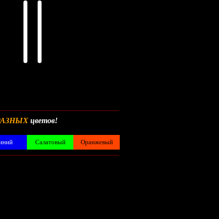
_________________________________________________
РАЗНЫХ
цветов!
иний
Салатовый
Оранжевый
_________________________________________________