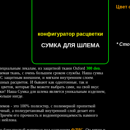
Цвет
конфигуратор расцветки
* Ст
СУМКА ДЛЯ ШЛЕМА
ециальным лекалам, из защитной ткани Oxford
300 den
.
емая ткань, с очень большим сроком службы. Наша сумка
! С защитным внешним, и мягким внутренним слоем.
зных расцветок. И бывают как однотонные, так и
цветов, которые Вы можете выбрать сами, на свой вкус
ики! Наша Сумка для шлема является уникальным изделием,
больше нигде.
в - это 100% полиэстер, с полимерной пропиткой
очный, а полиуретановый внутренний слой делает его
ричём его прочность и водонепроницаемость намного
 нейлона.
бархатистый материал под названием
ФЛИС
. Он мягче и