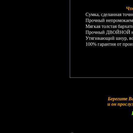
Чт
Сумка, сделанная точн
Прочный непромокаем
Мягкая толстая бархат
Прочный ДВОЙНОЙ неп
Утягивающий шнур, во
100% гарантия от прои
Берегите В
и он просл