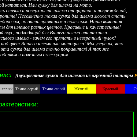
ой кататься. Или сумку для шлема на мото.
ь стекло и поверхность шлема от царапин и повреждений,
 уроните! Несомненно такая сумка для шлема может стать
едорогим, но очень приятным и полезным. Наша компания
лы для шлемов разных цветов. Красивые и качественные!
й вкус, подходящий для Вашего шлема или техники.
ого шлема - зачем его прятать в невзрачный чулок?
е под цвет Вашего шлема или мотоцикла! Мы уверены, что
 эта сумка для шлема точно понравится! А так же
одарком и полезным аксессуаром.
__________________________________________________________________________________________
НАС!
Двухцветные сумки для шлемов из огромной палитры
о-серый
Тёмно-серый
Тёмно-синий
Жёлтый
Красный
С
__________________________________________________________________________________________
рактеристики: