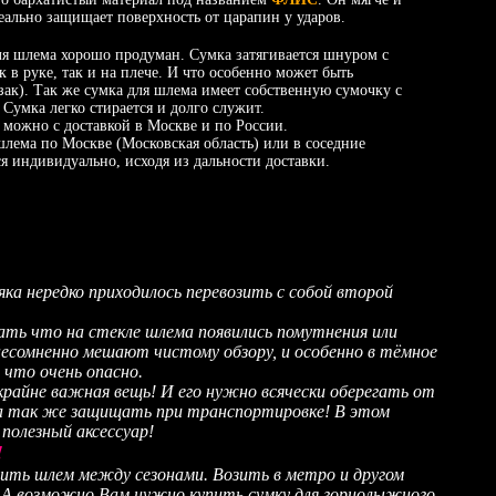
еально защищает поверхность от царапин у ударов.
лема хорошо продуман. Сумка затягивается шнуром с
 в руке, так и на плече. И что особенно может быть
зак). Так же сумка для шлема имеет собственную сумочку с
Сумка легко стирается и долго служит.
ожно с доставкой в Москве и по России.
шлема по Москве (Московская область) или в соседние
я индивидуально, исходя из дальности доставки.
нередко приходилось перевозить с собой второй
ать что на стекле шлема появились помутнения или
есомненно мешают чистому обзору, и особенно в тёмное
что очень опасно.
крайне важная вещь! И его нужно всячески оберегать от
, а так же защищать при транспортировке! В этом
полезный аксессуар!
!
нить шлем между сезонами. Возить в метро и другом
А возможно Вам нужно купить сумку для горнолыжного