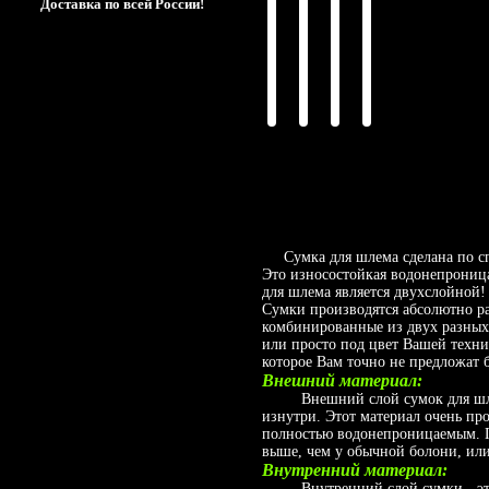
Доставка по всей России!
Сумка для шлема сделана по сп
Это износостойкая водонепроница
для шлема является двухслойной
Сумки производятся абсолютно ра
комбинированные из двух разных 
или просто под цвет Вашей техн
которое Вам точно не предложат 
Внешний материал:
Внешний слой сумок для шлемо
изнутри. Этот материал очень пр
полностью водонепроницаемым. П
выше, чем у обычной болони, или
Внутренний материал:
Внутренний слой сумки - это 