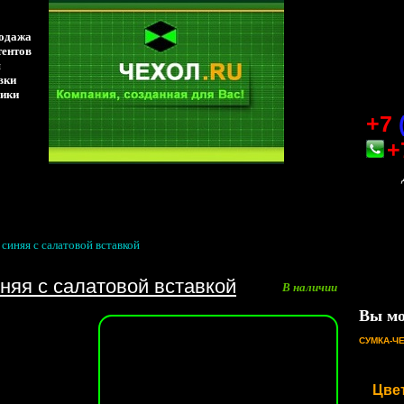
родажа
тентов
я
вки
ники
+7
+
>
синяя с салатовой вставкой
няя с салатовой вставкой
В наличии
Вы мо
СУМКА-Ч
Цве