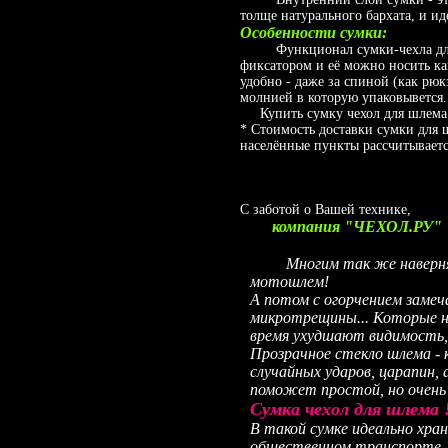
толще натурального бархата, и ид
Особенности сумки:
Функционал сумки-чехла для ш
фиксатором и её можно носить как
удобно - даже за спиной (как рюк
молнией в которую упаковывется. 
Купить сумку чехол для шлема м
* Стоимость доставки сумки для 
населённые пункты рассчитываетс
С заботой о Вашей технике,
компания "ЧЕХОЛ.РУ"
Многим так же наверняка 
мотошлем!
А потом с огорчением замеч
микротрещины... Которые н
время ухудшают видимость, 
Прозрачное стекло шлема - 
случайных ударов, царапин
поможет простой, но очень 
Сумка чехол для шлема 
В такой сумке идеально хра
общественном транспорте. 