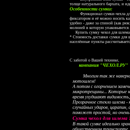
толще натурального бархата, и ид
Особенности сумки:
Функционал сумки-чехла для ш
фиксатором и её можно носить как
удобно - даже за спиной (как рюк
молнией в которую упаковывется. 
Купить сумку чехол для шлема м
* Стоимость доставки сумки для 
населённые пункты рассчитываетс
С заботой о Вашей технике,
компания "ЧЕХОЛ.РУ"
Многим так же наверняка 
мотошлем!
А потом с огорчением замеч
микротрещины... Которые н
время ухудшают видимость, 
Прозрачное стекло шлема - 
случайных ударов, царапин
поможет простой, но очень 
Сумка чехол для шлема 
В такой сумке идеально хра
общественном транспорте. 