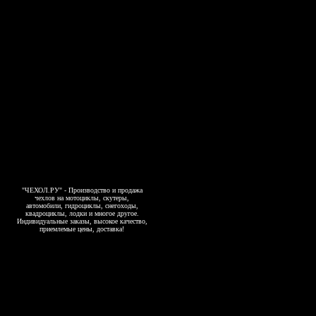
"ЧЕХОЛ.РУ" - Производство и продажа
чехлов на мотоциклы, скутеры,
автомобили, гидроциклы, снегоходы,
квадроциклы, лодки и многое другое.
Индивидуальные заказы, высокое качество,
приемлемые цены, доставка!
Copyright 2006-2026, www.4exol.ru