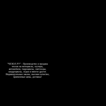
"ЧЕХОЛ.РУ" - Производство и продажа
чехлов на мотоциклы, скутеры,
автомобили, гидроциклы, снегоходы,
квадроциклы, лодки и многое другое.
Индивидуальные заказы, высокое качество,
приемлемые цены, доставка!
Copyright 2006-2026, www.4exol.ru