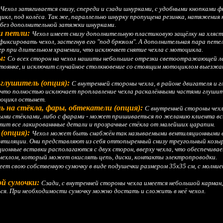
Чехол затягивается снизу, спереди и сзади шнурками, с удобными кнопками
икл, под колёса. Так же, параллельно шнурку пропущена резинка, натяжения
без дополнительной затяжки шнурками.
и петли:
Чехол имеет снизу дополнительную пластиковую защёлку на хляст
иксировать чехол, застегнув его "под брюхом". А дополнительная пара петел
ер при длительном хранении, что исключяет снятие чехла с мотоцикла.
ы:
Со всех сторон на чехол нашиты небольшие отрезки светоотражающей ле
стоянке, и исключит случайное столкновение со стоящим мотоциклом выезж
глушитель (опция):
С внутренней стороны чехла, в районе двигателя и 
 что полностью исключает проплавление чехла раскалёнными частями глуши
тоцикл остынет.
 на стёкла, фары, обтекатели (опция):
С внутренней стороны чехл
выми стёклами, либо с фарами - может пришиваеться по желанию клиента вс
ит все лакированнные детали и прозрачные стёкла от малейших царапин.
(опция):
Чехол может быть снабжён так называемыми вентиляционными в
нтиляции. Они представляют из себя оттопыренный снизу треугольный козы
ионные вставки располагаются с двух сторон, вверху чехла, что обеспечива
чехлом, который может окислять цепь, диски, контакты электропроводки.
еет свою собственную сумочку в виде подушечки размером 35х35 см, с молнией
ой сумочки:
Сзади, с внутренней стороны чехла имеется небольшой карман,
ся. При необходимости сумочку можно достать и сложить в неё чехол.