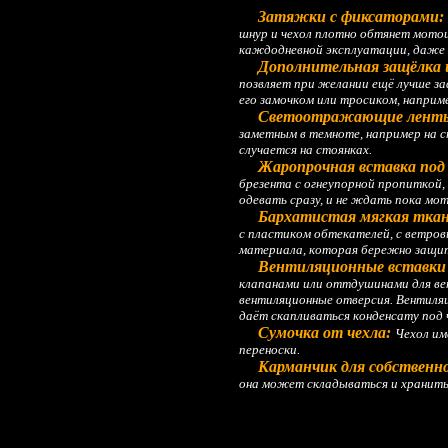
Затяжки с фиксаторами:
шнур и чехол плотно обтянет мотоц
каждодневной эксплуатации, даже 
Дополнительная защёлка 
позвляет при желании ещё лучше заф
его замочком или тросиком, наприм
Светоотражающие лент
заметным в темноте, например на 
случается на стоянках.
Жаропрочная вставка под 
брезента с огнеупорной пропиткой,
одевать сразу, и не ждать пока мо
Бархатистая мягкая ткань
с пластиком обтекателей, с ветро
материала, которая бережно защит
Вентиляционные вставки 
клапанами или оттдушинами для ве
вентиляционные отверсия. Вентиляц
даёт скапливаться конденсату под 
Сумочка от чехла:
Чехол им
переноски.
Карманчик для собственн
она может складываться и хранить