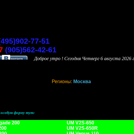
(495)902-77-51
7
(905)562-42-61
Доброе утро ! Сегодня
Четверг 6 августа 2026 г
Регионы:
Москва
е особую форму тут:
gade 200
UM V2S-650
200
UM V2S-650R
200
UM Venus 110