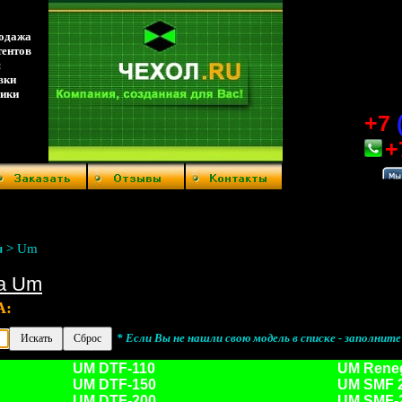
родажа
тентов
я
вки
ники
+7
+
>
Um
ы
а Um
А:
* Если Вы не нашли свою модель в списке - заполнит
UM DTF-110
UM Rene
UM DTF-150
UM SMF 
UM DTF-200
UM SMF-