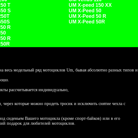
50 T
UM X-peed 150 XX
50 S
UM X-Peed 50
250T
UM X-Peed 50 R
650S
UM X-Peed 50R
50 R
650
50 R
250R
 весь модельный ряд мотоциклов Um, бывая абсолютно разных типов и
рошо.
нкты рассчитывается индивидуально,
 через которые можно продеть тросик и исключить снятие чехла с
д сиденьем Вашего мотоцикла (кроме спорт-байков) или в его
чший подарок для любителей мотоциклов.