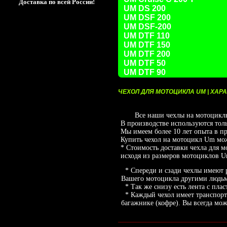
Доставка по всей России!
UM DS 200
UM DSF 200
UM DSF-200
UM DTF 110
UM DTF 150
UM DTF 200
UM DTF 50
UM DTF 90
ЧЕХОЛ ДЛЯ МОТОЦИКЛА UM | ХАРА
Все наши чехлы на мотоциклы Um
В производстве используются тол
Мы имеем более 10 лет опыта в пр
Купить чехол на мотоцикл Um мож
* Стоимость доставки чехла для 
исходя из размеров мотоциклов U
* Спереди и сзади чехлы имеют р
Вашего мотоцикла другими людьм
* Так же снизу есть лента с плас
* Каждый чехол имеет транспорт
багажнике (кофре). Вы всегда мо
___________________________________________