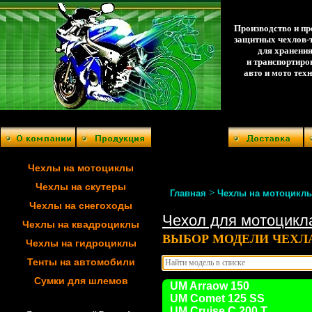
Производство и п
защитных чехлов-
для хранени
и транспортиро
авто и мото тех
Чехлы на мотоциклы
Чехлы на скутеры
>
Главная
Чехлы на мотоцикл
Чехлы на снегоходы
Чехол для мотоцикл
Чехлы на квадроциклы
ВЫБОР МОДЕЛИ ЧЕХЛ
Чехлы на гидроциклы
Тенты на автомобили
Сумки для шлемов
UM Arraow 150
UM Comet 125 SS
UM Cruise C 200 T