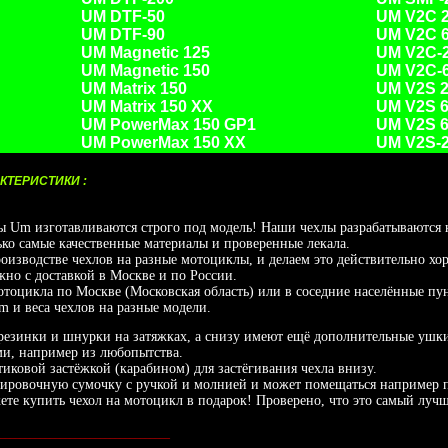
UM DTF-50
UM V2C 2
UM DTF-90
UM V2C 6
UM Magnetic 125
UM V2C-
UM Magnetic 150
UM V2C-
UM Matrix 150
UM V2S 2
UM Matrix 150 XX
UM V2S 
UM PowerMax 150 GP1
UM V2S 6
UM PowerMax 150 XX
UM V2S-
КТЕРИСТИКИ :
 изготавливаются строго под модель! Наши чехлы разрабатываются на
ько самые качественные материалы и проверенные лекала.
оизводстве чехлов на разные мотоциклы, и делаем это действительно хо
но с доставкой в Москве и по России.
мотоцикла по Москве (Московская область) или в соседние населённые пу
m и веса чехлов на разные модели.
езинки и шнурки на затяжках, а снизу имеют ещё дополнительные ушки,
и, например из любопытства.
тиковой застёжкой (карабином) для застёгивания чехла внизу.
ировочную сумочку с ручкой и молнией и может помещаться например по
жете купить чехол на мотоцикл в подарок! Проверено, что это самый лу
__________________________________