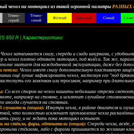
ый чехол на мотоцикл из такой огромной палитры
РАЗНЫХ
Тёмно-
Тёмно-
Жёлтый
Красный
Синий
Сала
серый
синий
__________________________________________________________________________________________
S 650 R | Характеристики:
:
Чехол затягивается снизу, спереди и сзади шнурками, с удобны
 и чехол плотно обтянет мотоцикл, под колёса. Так же, парал
вполне хватает для каждодневной эксплуатации, даже без доп
и петли:
Чехол имеет снизу дополнительную пластиковую защёлк
ании ещё лучше зафиксировать чехол, застегнув его "под брюхо
 застегнуть его замочком или тросиком, например при длительн
ы:
Со всех сторон на чехол нашиты небольшие отрезки свето
ноте, например на стоянке, и исключит случайное столкновен
 иногда случается на стоянках.
д глушитель (опция):
Изнутри чехла, в районе двигателя и глу
иткой, что полностью исключает проплавление чехла раскалённ
ать сразу, и не ждать пока мотоцикл остынет.
 на стёкла, фары, обтекатели (опция):
Спереди чехла, везде,
етровыми стёклами, либо с фарами пришивается по желанию кл