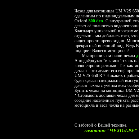
Чехол для мотоцикла UM V2S 650 
сделанным по индивидуальным ле
Oxford
300 den
. С внутренней ст
делает её полностью водонепрони
Благодаря уникальной программе 
отдельно - мы добились того, что
сидит просто превосходно. Много
прекрасный внешний вид. Ведь Вы
под цвет Вашего мотоцикла!
Мы прошиваем наши чехлы
д
А подвёрнутая "в замок" ткань на
водонепроницаемыми. Так как мот
детали - это делает его ещё проч
UM V2S 650 R ? Никаких проблем
будет сделан специальный высту
делаем чехлы с учётом всех особе
Купить чехол на мотоцикл UM V2S
* Стоимость доставки чехла для 
соседние населённые пункты расс
мотоцикла и веса чехла на разные
С заботой о Вашей технике,
компания "ЧЕХОЛ.РУ"
__________________________________________