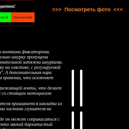
цветов!
>>> Посмотреть фото <<<
товый
Оранжевый
________________________
ми кнопками фиксаторами.
лельно шнурку пропущена
олнительной затяжки шнурками.
у на хлястике, с регулируемой
м". А дополнительная пара
ом хранении, что исключяет
отражающей ленты, что делает
ие со стоящим мотоциклом
шителя пришивается накладка из
ыми частями глушителя на
 где он может соприкасаться с
иента мягкий бархатистый