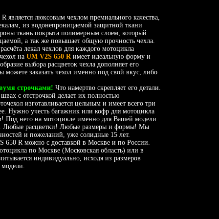
R является люксовым чехлом премиального качества,
калам, из водонепроницаемой защитной ткани
ороны ткань покрыта полимерным слоем, который
цаемой, а так же повышает общую прочность чехла.
расчёта лекал чехлов для каждого мотоцикла
 чехол на
UM V2S 650 R
имеет идеальную форму и
образие выбора расцветок чехла дополняет его
 можете заказать чехол именно под свой вкус, либо
вумя строчками!
Что намертво скрепляет его детали.
 швах с отстрочкой делает их полностью
очехол изготавливается цельным и имеет всего три
нее. Нужно учесть багажник или кофр для мотоцикла
! Под него на мотоцикле именно для Вашей модели
п. Любые расцветки! Любые размеры и формы! Мы
нностей и пожеланий, уже солидные 15 лет.
 650 R можно с доставкой в Москве и по России.
мотоцикла по Москве (Московская область) или в
читывается индивидуально, исходя из размеров
 модели.
__________________________________________________________________________________________