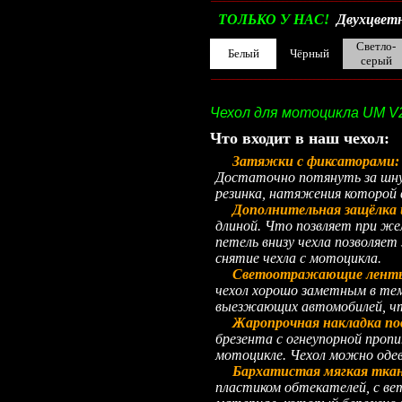
ТОЛЬКО У НАС!
Двухцветн
Светло-
Белый
Чёрный
серый
__________________________________________
Чехол для мотоцикла UM V2
Что входит в наш чехол:
Затяжки с фиксаторами
Достаточно потянуть за шнур
резинка, натяжения которой 
Дополнительная защёлка 
длиной. Что позвляет при жел
петель внизу чехла позволяет
снятие чехла с мотоцикла.
Светоотражающие лент
чехол хорошо заметным в тем
выезжающих автомобилей, что
Жаропрочная накладка по
брезента с огнеупорной проп
мотоцикле. Чехол можно одев
Бархатистая мягкая ткань
пластиком обтекателей, с в