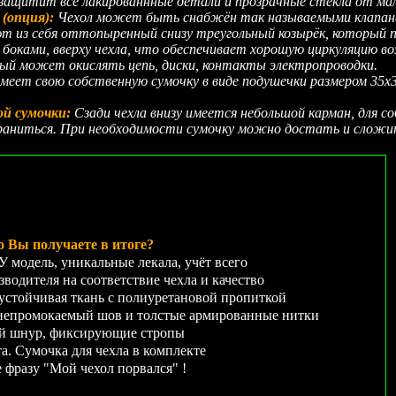
защитит все лакированнные детали и прозрачные стёкла от ма
(опция):
Чехол может быть снабжён так называемыми клапан
т из себя оттопыренный снизу треугольный козырёк, который 
боками, вверху чехла, что обеспечивает хорошую циркуляцию во
рый может окислять цепь, диски, контакты электропроводки.
меет свою собственную сумочку в виде подушечки размером 35х35
ой сумочки:
Сзади чехла внизу имеется небольшой карман, для со
аниться. При необходимости сумочку можно достать и сложить
о Вы получаете в итоге?
модель, уникальные лекала, учёт всего
зводителя на соответствие чехла и качество
устойчивая ткань с полиуретановой пропиткой
ромокаемый шов и толстые армированные нитки
ий шнур, фиксирующие стропы
. Сумочка для чехла в комплекте
е фразу "Мой чехол порвался" !