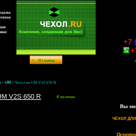
родажа
тентов
я
вки
ники
+7
+
ы
>
UM
>
Чехол на UM V2S 650 R
UM V2S 650 R
В наличии
Вы мо
ЧЕХОЛ ДЛ
Основн