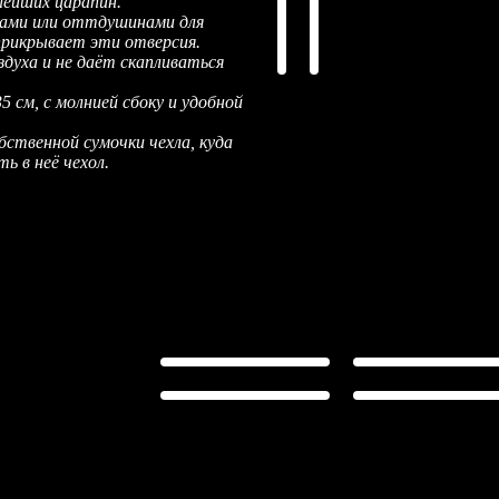
лейших царапин.
ами или оттдушинами для
прикрывает эти отверсия.
здуха и не даёт скапливаться
 см, с молнией сбоку и удобной
бственной сумочки чехла, куда
 в неё чехол.