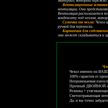
материал, который бережно 
Вентиляционные вставки 
вентиляции. Они представляю
Вентиляция располагается по 
конденсату под чехлом, кото
Сумочка от чехла:
Чехол и
ручкой для переноски.
Карманчик для собственн
она может складываться и хр
Чт
Чехол именно на ВАШУ 
100% гарантия от прои
Непромокаемая износо
Прочный ДВОЙНОЙ неп
Резинка + утягивающ
Светоотражающая лента
Да, и вы точно забудет