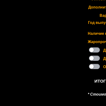
Дополни
Ва
Год выпу
Наличие 
Жаропроч
Д
Д
О
ИТОГ
* Стоим